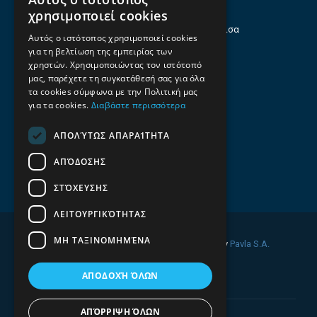
Θεσσαλία
χρησιμοποιεί cookies
Ηρώων Πολυτεχνείου 214 (1ος Όροφος), Λάρισα
Αυτός ο ιστότοπος χρησιμοποιεί cookies
για τη βελτίωση της εμπειρίας των
Επαγγελματικός οδηγός Λάρισας
χρηστών. Χρησιμοποιώντας τον ιστότοπό
Emails
μας, παρέχετε τη συγκατάθεσή σας για όλα
τα cookies σύμφωνα με την Πολιτική μας
info@f-all.gr
για τα cookies.
Διαβάστε περισσότερα
Contacts
ΑΠΟΛΎΤΩΣ ΑΠΑΡΑΊΤΗΤΑ
+30 2106100088
ΑΠΌΔΟΣΗΣ
+30 2410533884
ΣΤΌΧΕΥΣΗΣ
ΛΕΙΤΟΥΡΓΙΚΌΤΗΤΑΣ
ΜΗ ΤΑΞΙΝΟΜΗΜΈΝΑ
© 2026 FINDALL. All rights reserved. Developed by
Pavla S.A.
ΑΠΟΔΟΧΉ ΌΛΩΝ
ΑΠΌΡΡΙΨΗ ΌΛΩΝ