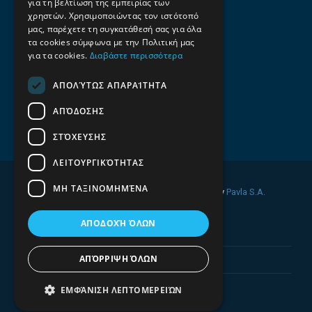
για τη βελτίωση της εμπειρίας των
Επαγγελματικός οδηγός Λάρισας
χρηστών. Χρησιμοποιώντας τον ιστότοπό
Emails
μας, παρέχετε τη συγκατάθεσή σας για όλα
τα cookies σύμφωνα με την Πολιτική μας
info@f-all.gr
για τα cookies.
Διαβάστε περισσότερα
Contacts
ΑΠΟΛΎΤΩΣ ΑΠΑΡΑΊΤΗΤΑ
+30 2106100088
ΑΠΌΔΟΣΗΣ
+30 2410533884
ΣΤΌΧΕΥΣΗΣ
ΛΕΙΤΟΥΡΓΙΚΌΤΗΤΑΣ
ΜΗ ΤΑΞΙΝΟΜΗΜΈΝΑ
© 2026 FINDALL. All rights reserved. Developed by
Pavla S.A.
ΑΠΟΔΟΧΉ ΌΛΩΝ
ΑΠΌΡΡΙΨΗ ΌΛΩΝ
ΕΜΦΆΝΙΣΗ ΛΕΠΤΟΜΕΡΕΙΏΝ