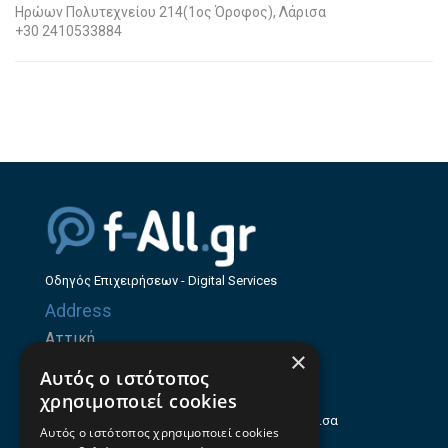
Ηρώων Πολυτεχνείου 214(1ος Όροφος), Λάρισα
+30 2410533884
Οδηγός Επιχειρήσεων - Digital Services
Address
Αττική
×
Ζήνωνος Ελεάτου 8, 15123, Μαρούσι
Αυτός ο ιστότοπος
Θεσσαλία
χρησιμοποιεί cookies
Ηρώων Πολυτεχνείου 214 (1ος Όροφος), Λάρισα
Αυτός ο ιστότοπος χρησιμοποιεί cookies