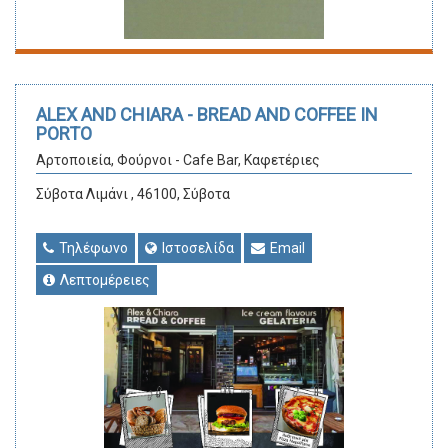
ALEX AND CHIARA - BREAD AND COFFEE IN
PORTO
Αρτοποιεία, Φούρνοι - Cafe Bar, Καφετέριες
Σύβοτα Λιμάνι , 46100, Σύβοτα
Τηλέφωνο
Ιστοσελίδα
Email
Λεπτομέρειες