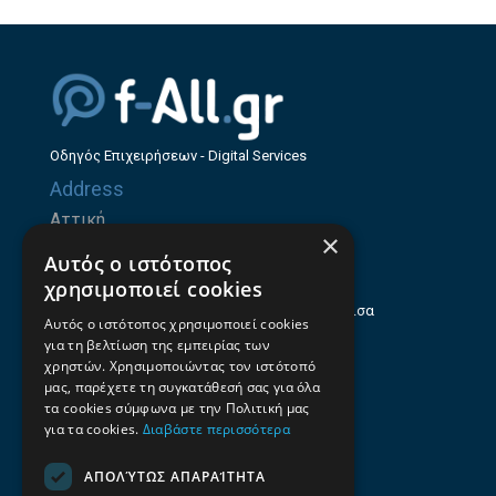
Οδηγός Επιχειρήσεων - Digital Services
Address
Αττική
×
Ζήνωνος Ελεάτου 8, 15123, Μαρούσι
Αυτός ο ιστότοπος
Θεσσαλία
χρησιμοποιεί cookies
Ηρώων Πολυτεχνείου 214 (1ος Όροφος), Λάρισα
Αυτός ο ιστότοπος χρησιμοποιεί cookies
για τη βελτίωση της εμπειρίας των
Επαγγελματικός οδηγός Λάρισας
χρηστών. Χρησιμοποιώντας τον ιστότοπό
Emails
μας, παρέχετε τη συγκατάθεσή σας για όλα
τα cookies σύμφωνα με την Πολιτική μας
info@f-all.gr
για τα cookies.
Διαβάστε περισσότερα
Contacts
ΑΠΟΛΎΤΩΣ ΑΠΑΡΑΊΤΗΤΑ
+30 2106100088