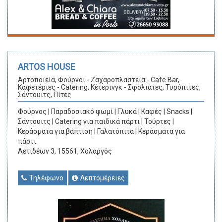
ARTOS HOUSE
Αρτοποιεία, Φούρνοι - Ζαχαροπλαστεία - Cafe Bar,
Καφετέριες - Catering, Κέτερινγκ - Σφολιάτες, Τυρόπιτες,
Σάντουϊτς, Πίτες
Φούρνος | Παραδοσιακό ψωμί | Γλυκά | Καφές | Snacks |
Σάντουιτς | Catering για παιδικά πάρτι | Τούρτες |
Κεράσματα για βάπτιση | Γαλατόπιτα | Κεράσματα για
πάρτι
Αετιδέων 3, 15561, Χολαργός
Τηλέφωνο
Λεπτομέρειες