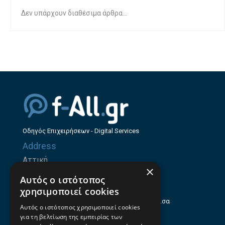
Δεν υπάρχουν διαθέσιμα άρθρα...
Οδηγός Επιχειρήσεων - Digital Services
Address
Αττική
×
Ζήνωνος Ελεάτου 8, 15123, Μαρούσι
Αυτός ο ιστότοπος
Θεσσαλία
χρησιμοποιεί cookies
Ηρώων Πολυτεχνείου 214 (1ος Όροφος), Λάρισα
Αυτός ο ιστότοπος χρησιμοποιεί cookies
για τη βελτίωση της εμπειρίας των
Επαγγελματικός οδηγός Λάρισας