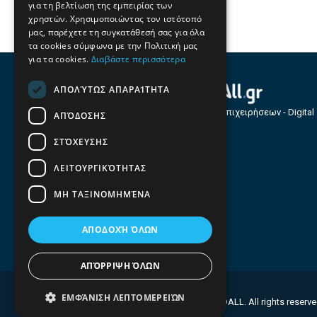
για τη βελτίωση της εμπειρίας των
χρηστών. Χρησιμοποιώντας τον ιστότοπό
μας, παρέχετε τη συγκατάθεσή σας για όλα
τα cookies σύμφωνα με την Πολιτική μας
για τα cookies.
Διαβάστε περισσότερα
ΑΠΟΛΎΤΩΣ ΑΠΑΡΑΊΤΗΤΑ
Οδηγός Επιχειρήσεων - Digital
ΑΠΌΔΟΣΗΣ
Services
ΣΤΌΧΕΥΣΗΣ
ΛΕΙΤΟΥΡΓΙΚΌΤΗΤΑΣ
ΜΗ ΤΑΞΙΝΟΜΗΜΈΝΑ
ΑΠΟΔΟΧΉ ΌΛΩΝ
ΑΠΌΡΡΙΨΗ ΌΛΩΝ
ΕΜΦΆΝΙΣΗ ΛΕΠΤΟΜΕΡΕΙΏΝ
© 2026 FINDALL. All rights reserv