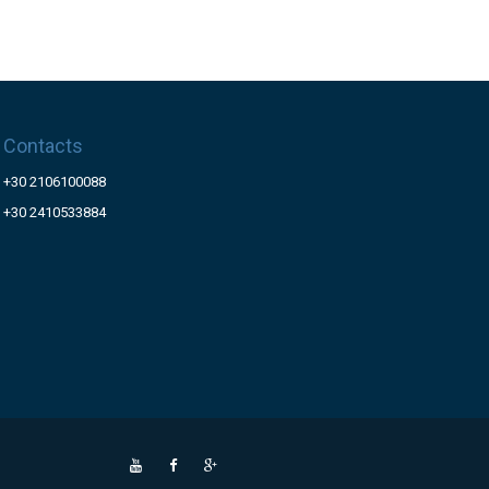
Contacts
+30 2106100088
+30 2410533884