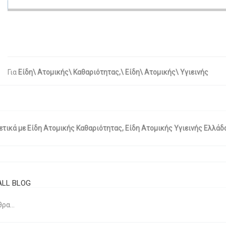
Για
Είδη\ Ατομικής\ Καθαριότητας,\ Είδη\ Ατομικής\ Υγιεινής
τικά με Είδη Ατομικής Καθαριότητας, Είδη Ατομικής Υγιεινής Ελλάδ
ALL BLOG
ρα...