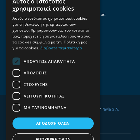
Αυτός ο ιστότοπος
Θεσσαλία
χρησιμοποιεί cookies
Ηρώων Πολυτεχνείου 214 (1ος Όροφος), Λάρισα
Αυτός ο ιστότοπος χρησιμοποιεί cookies
για τη βελτίωση της εμπειρίας των
Επαγγελματικός οδηγός Λάρισας
χρηστών. Χρησιμοποιώντας τον ιστότοπό
Emails
μας, παρέχετε τη συγκατάθεσή σας για όλα
τα cookies σύμφωνα με την Πολιτική μας
info@f-all.gr
για τα cookies.
Διαβάστε περισσότερα
Contacts
ΑΠΟΛΎΤΩΣ ΑΠΑΡΑΊΤΗΤΑ
+30 2106100088
ΑΠΌΔΟΣΗΣ
+30 2410533884
ΣΤΌΧΕΥΣΗΣ
ΛΕΙΤΟΥΡΓΙΚΌΤΗΤΑΣ
ΜΗ ΤΑΞΙΝΟΜΗΜΈΝΑ
© 2026 FINDALL. All rights reserved. Developed by
Pavla S.A.
ΑΠΟΔΟΧΉ ΌΛΩΝ
ΑΠΌΡΡΙΨΗ ΌΛΩΝ