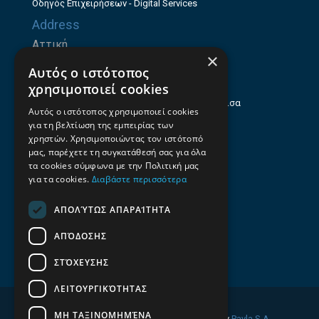
Οδηγός Επιχειρήσεων - Digital Services
Address
Αττική
×
Ζήνωνος Ελεάτου 8, 15123, Μαρούσι
Αυτός ο ιστότοπος
Θεσσαλία
χρησιμοποιεί cookies
Ηρώων Πολυτεχνείου 214 (1ος Όροφος), Λάρισα
Αυτός ο ιστότοπος χρησιμοποιεί cookies
για τη βελτίωση της εμπειρίας των
Επαγγελματικός οδηγός Λάρισας
χρηστών. Χρησιμοποιώντας τον ιστότοπό
Emails
μας, παρέχετε τη συγκατάθεσή σας για όλα
τα cookies σύμφωνα με την Πολιτική μας
info@f-all.gr
για τα cookies.
Διαβάστε περισσότερα
Contacts
ΑΠΟΛΎΤΩΣ ΑΠΑΡΑΊΤΗΤΑ
+30 2106100088
ΑΠΌΔΟΣΗΣ
+30 2410533884
ΣΤΌΧΕΥΣΗΣ
ΛΕΙΤΟΥΡΓΙΚΌΤΗΤΑΣ
ΜΗ ΤΑΞΙΝΟΜΗΜΈΝΑ
© 2026 FINDALL. All rights reserved. Developed by
Pavla S.A.