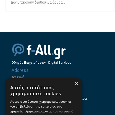
Δεν υπάρχουν διαθέσιμα άρθρα...
Οδηγός Επιχειρήσεων - Digital Services
Address
Αττική
×
Ζήνωνος Ελεάτου 8, 15123, Μαρούσι
Αυτός ο ιστότοπος
Θεσσαλία
χρησιμοποιεί cookies
Ηρώων Πολυτεχνείου 214 (1ος Όροφος), Λάρισα
Αυτός ο ιστότοπος χρησιμοποιεί cookies
για τη βελτίωση της εμπειρίας των
Επαγγελματικός οδηγός Λάρισας
χρηστών. Χρησιμοποιώντας τον ιστότοπό