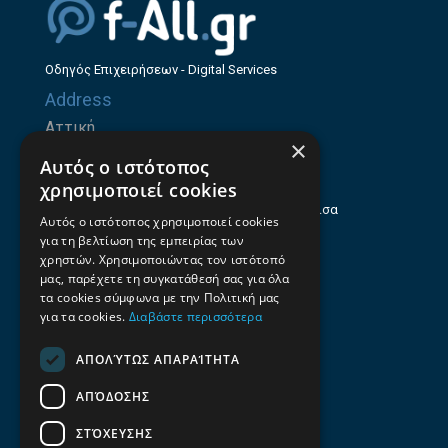
Οδηγός Επιχειρήσεων - Digital Services
Address
Αττική
×
Ζήνωνος Ελεάτου 8, 15123, Μαρούσι
Αυτός ο ιστότοπος
Θεσσαλία
χρησιμοποιεί cookies
Ηρώων Πολυτεχνείου 214 (1ος Όροφος), Λάρισα
Αυτός ο ιστότοπος χρησιμοποιεί cookies
για τη βελτίωση της εμπειρίας των
Επαγγελματικός οδηγός Λάρισας
χρηστών. Χρησιμοποιώντας τον ιστότοπό
Emails
μας, παρέχετε τη συγκατάθεσή σας για όλα
τα cookies σύμφωνα με την Πολιτική μας
info@f-all.gr
για τα cookies.
Διαβάστε περισσότερα
Contacts
ΑΠΟΛΎΤΩΣ ΑΠΑΡΑΊΤΗΤΑ
+30 2106100088
ΑΠΌΔΟΣΗΣ
+30 2410533884
ΣΤΌΧΕΥΣΗΣ