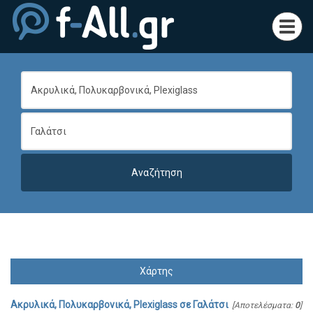
Toggl
navig
Χάρτης
Ακρυλικά, Πολυκαρβονικά, Plexiglass
σε
Γαλάτσι
[Αποτελέσματα:
0
]