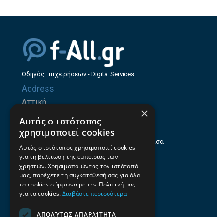
Οδηγός Επιχειρήσεων - Digital Services
Address
Αττική
×
Ζήνωνος Ελεάτου 8, 15123, Μαρούσι
Αυτός ο ιστότοπος
Θεσσαλία
χρησιμοποιεί cookies
Ηρώων Πολυτεχνείου 214 (1ος Όροφος), Λάρισα
Αυτός ο ιστότοπος χρησιμοποιεί cookies
για τη βελτίωση της εμπειρίας των
Επαγγελματικός οδηγός Λάρισας
χρηστών. Χρησιμοποιώντας τον ιστότοπό
Emails
μας, παρέχετε τη συγκατάθεσή σας για όλα
τα cookies σύμφωνα με την Πολιτική μας
info@f-all.gr
για τα cookies.
Διαβάστε περισσότερα
Contacts
ΑΠΟΛΎΤΩΣ ΑΠΑΡΑΊΤΗΤΑ