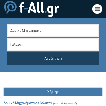
Toggl
navig
Χάρτης
Δομικά Μηχανήματα
σε
Γαλάτσι
[Αποτελέσματα:
0
]