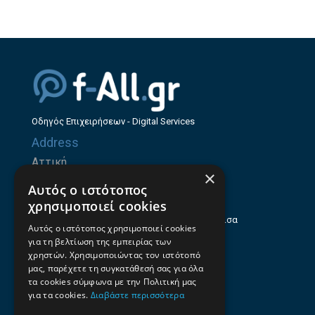
Οδηγός Επιχειρήσεων - Digital Services
Address
Αττική
×
Ζήνωνος Ελεάτου 8, 15123, Μαρούσι
Αυτός ο ιστότοπος
Θεσσαλία
χρησιμοποιεί cookies
Ηρώων Πολυτεχνείου 214 (1ος Όροφος), Λάρισα
Αυτός ο ιστότοπος χρησιμοποιεί cookies
για τη βελτίωση της εμπειρίας των
Επαγγελματικός οδηγός Λάρισας
χρηστών. Χρησιμοποιώντας τον ιστότοπό
Emails
μας, παρέχετε τη συγκατάθεσή σας για όλα
τα cookies σύμφωνα με την Πολιτική μας
info@f-all.gr
για τα cookies.
Διαβάστε περισσότερα
Contacts