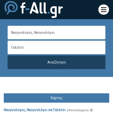
Toggl
navig
Χάρτης
Νεογνολόγος, Νεογνολόγοι
σε
Γαλάτσι
[Αποτελέσματα:
0
]