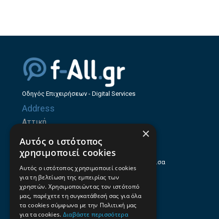
Οδηγός Επιχειρήσεων - Digital Services
Address
Αττική
×
Ζήνωνος Ελεάτου 8, 15123, Μαρούσι
Αυτός ο ιστότοπος
Θεσσαλία
χρησιμοποιεί cookies
Ηρώων Πολυτεχνείου 214 (1ος Όροφος), Λάρισα
Αυτός ο ιστότοπος χρησιμοποιεί cookies
για τη βελτίωση της εμπειρίας των
Επαγγελματικός οδηγός Λάρισας
χρηστών. Χρησιμοποιώντας τον ιστότοπό
Emails
μας, παρέχετε τη συγκατάθεσή σας για όλα
τα cookies σύμφωνα με την Πολιτική μας
info@f-all.gr
για τα cookies.
Διαβάστε περισσότερα