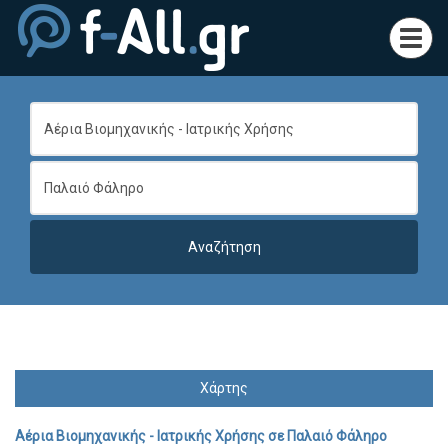
Toggl
navig
Χάρτης
Αέρια Βιομηχανικής - Ιατρικής Χρήσης
σε
Παλαιό Φάληρο