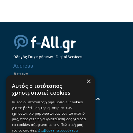
Οδηγός Επιχειρήσεων - Digital Services
Address
Αττική
×
Ζήνωνος Ελεάτου 8, 15123, Μαρούσι
Αυτός ο ιστότοπος
Θεσσαλία
χρησιμοποιεί cookies
Ηρώων Πολυτεχνείου 214 (1ος Όροφος), Λάρισα
Αυτός ο ιστότοπος χρησιμοποιεί cookies
για τη βελτίωση της εμπειρίας των
Επαγγελματικός οδηγός Λάρισας
χρηστών. Χρησιμοποιώντας τον ιστότοπό
Emails
μας, παρέχετε τη συγκατάθεσή σας για όλα
τα cookies σύμφωνα με την Πολιτική μας
info@f-all.gr
για τα cookies.
Διαβάστε περισσότερα