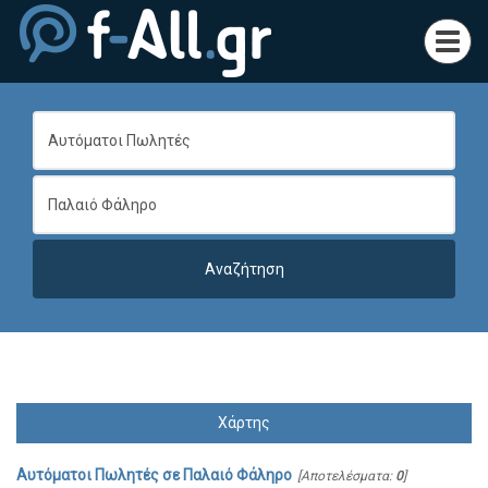
Toggl
navig
Χάρτης
Αυτόματοι Πωλητές
σε
Παλαιό Φάληρο
[Αποτελέσματα:
0
]