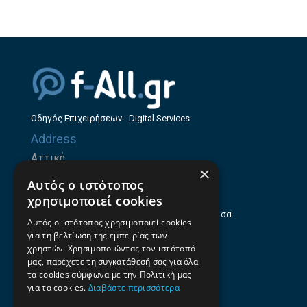
Οδηγός Επιχειρήσεων - Digital Services
Address
Αττική
×
Ζήνωνος Ελεάτου 8, 15123, Μαρούσι
Αυτός ο ιστότοπος
Θεσσαλία
χρησιμοποιεί cookies
Ηρώων Πολυτεχνείου 214 (1ος Όροφος), Λάρισα
Αυτός ο ιστότοπος χρησιμοποιεί cookies
για τη βελτίωση της εμπειρίας των
Επαγγελματικός οδηγός Λάρισας
χρηστών. Χρησιμοποιώντας τον ιστότοπό
Emails
μας, παρέχετε τη συγκατάθεσή σας για όλα
τα cookies σύμφωνα με την Πολιτική μας
info@f-all.gr
για τα cookies.
Διαβάστε περισσότερα
Contacts