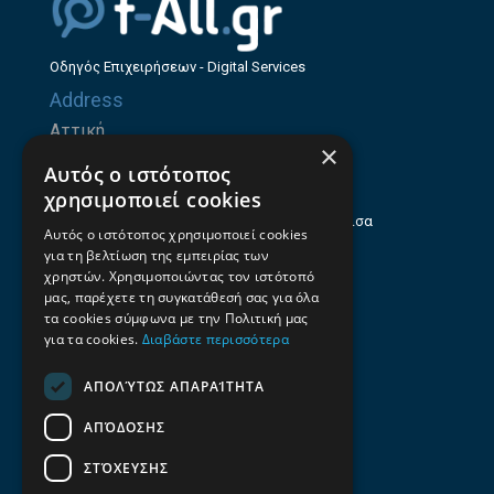
Οδηγός Επιχειρήσεων - Digital Services
Address
Αττική
×
Ζήνωνος Ελεάτου 8, 15123, Μαρούσι
Αυτός ο ιστότοπος
Θεσσαλία
χρησιμοποιεί cookies
Ηρώων Πολυτεχνείου 214 (1ος Όροφος), Λάρισα
Αυτός ο ιστότοπος χρησιμοποιεί cookies
για τη βελτίωση της εμπειρίας των
Επαγγελματικός οδηγός Λάρισας
χρηστών. Χρησιμοποιώντας τον ιστότοπό
Emails
μας, παρέχετε τη συγκατάθεσή σας για όλα
τα cookies σύμφωνα με την Πολιτική μας
info@f-all.gr
για τα cookies.
Διαβάστε περισσότερα
Contacts
ΑΠΟΛΎΤΩΣ ΑΠΑΡΑΊΤΗΤΑ
+30 2106100088
ΑΠΌΔΟΣΗΣ
+30 2410533884
ΣΤΌΧΕΥΣΗΣ