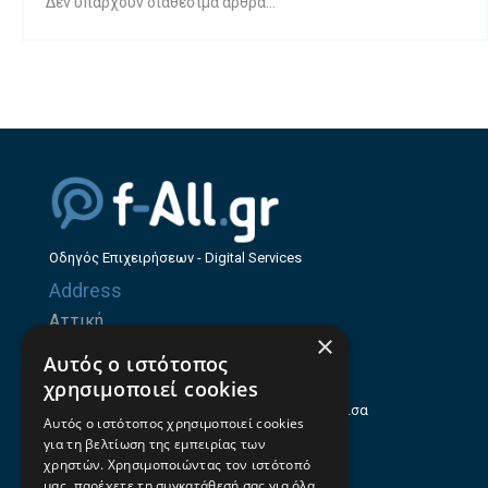
Δεν υπάρχουν διαθέσιμα άρθρα...
Οδηγός Επιχειρήσεων - Digital Services
Address
Αττική
×
Ζήνωνος Ελεάτου 8, 15123, Μαρούσι
Αυτός ο ιστότοπος
Θεσσαλία
χρησιμοποιεί cookies
Ηρώων Πολυτεχνείου 214 (1ος Όροφος), Λάρισα
Αυτός ο ιστότοπος χρησιμοποιεί cookies
για τη βελτίωση της εμπειρίας των
Επαγγελματικός οδηγός Λάρισας
χρηστών. Χρησιμοποιώντας τον ιστότοπό
Emails
μας, παρέχετε τη συγκατάθεσή σας για όλα