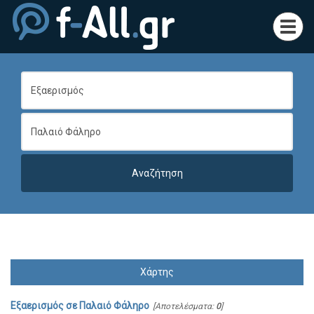
Toggl
navig
Χάρτης
Εξαερισμός
σε
Παλαιό Φάληρο
[Αποτελέσματα:
0
]