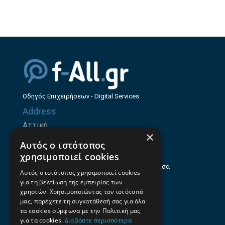
Οδηγός Επιχειρήσεων - Digital Services
Address
Αττική
×
Ζήνωνος Ελεάτου 8, 15123, Μαρούσι
Αυτός ο ιστότοπος
Θεσσαλία
χρησιμοποιεί cookies
Ηρώων Πολυτεχνείου 214 (1ος Όροφος), Λάρισα
Αυτός ο ιστότοπος χρησιμοποιεί cookies
για τη βελτίωση της εμπειρίας των
Επαγγελματικός οδηγός Λάρισας
χρηστών. Χρησιμοποιώντας τον ιστότοπό
Emails
μας, παρέχετε τη συγκατάθεσή σας για όλα
τα cookies σύμφωνα με την Πολιτική μας
info@f-all.gr
για τα cookies.
Διαβάστε περισσότερα