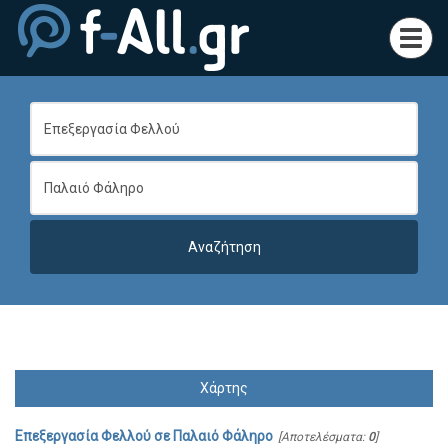
Toggl
navig
Χάρτης
Επεξεργασία Φελλού
σε
Παλαιό Φάληρο
[Αποτελέσματα:
0
]