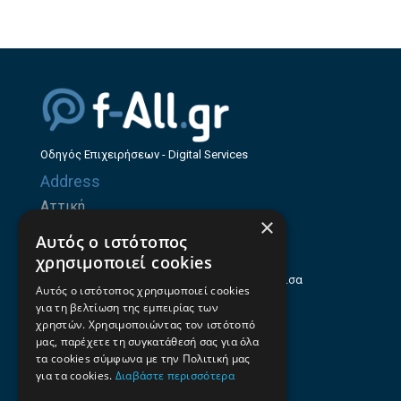
Οδηγός Επιχειρήσεων - Digital Services
Address
Αττική
×
Ζήνωνος Ελεάτου 8, 15123, Μαρούσι
Αυτός ο ιστότοπος
Θεσσαλία
χρησιμοποιεί cookies
Ηρώων Πολυτεχνείου 214 (1ος Όροφος), Λάρισα
Αυτός ο ιστότοπος χρησιμοποιεί cookies
για τη βελτίωση της εμπειρίας των
Επαγγελματικός οδηγός Λάρισας
χρηστών. Χρησιμοποιώντας τον ιστότοπό
Emails
μας, παρέχετε τη συγκατάθεσή σας για όλα
τα cookies σύμφωνα με την Πολιτική μας
info@f-all.gr
για τα cookies.
Διαβάστε περισσότερα
Contacts