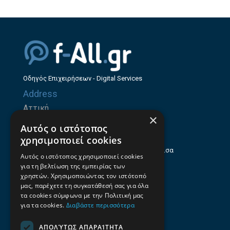
Οδηγός Επιχειρήσεων - Digital Services
Address
Αττική
×
Ζήνωνος Ελεάτου 8, 15123, Μαρούσι
Αυτός ο ιστότοπος
Θεσσαλία
χρησιμοποιεί cookies
Ηρώων Πολυτεχνείου 214 (1ος Όροφος), Λάρισα
Αυτός ο ιστότοπος χρησιμοποιεί cookies
για τη βελτίωση της εμπειρίας των
Επαγγελματικός οδηγός Λάρισας
χρηστών. Χρησιμοποιώντας τον ιστότοπό
Emails
μας, παρέχετε τη συγκατάθεσή σας για όλα
τα cookies σύμφωνα με την Πολιτική μας
info@f-all.gr
για τα cookies.
Διαβάστε περισσότερα
Contacts
ΑΠΟΛΎΤΩΣ ΑΠΑΡΑΊΤΗΤΑ