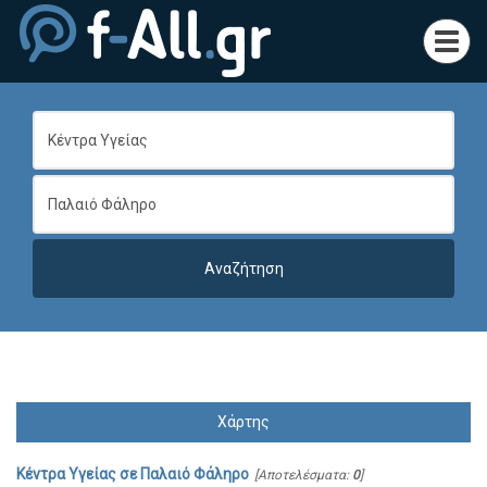
Toggl
navig
Χάρτης
Κέντρα Υγείας
σε
Παλαιό Φάληρο
[Αποτελέσματα:
0
]