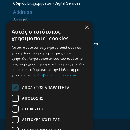
Οδηγός Επιχειρήσεων - Digital Services
Address
Αττική
×
Ζήνωνος Ελεάτου 8, 15123, Μαρούσι
Αυτός ο ιστότοπος
Θεσσαλία
χρησιμοποιεί cookies
Ηρώων Πολυτεχνείου 214 (1ος Όροφος), Λάρισα
Αυτός ο ιστότοπος χρησιμοποιεί cookies
για τη βελτίωση της εμπειρίας των
Επαγγελματικός οδηγός Λάρισας
χρηστών. Χρησιμοποιώντας τον ιστότοπό
Emails
μας, παρέχετε τη συγκατάθεσή σας για όλα
τα cookies σύμφωνα με την Πολιτική μας
info@f-all.gr
για τα cookies.
Διαβάστε περισσότερα
Contacts
ΑΠΟΛΎΤΩΣ ΑΠΑΡΑΊΤΗΤΑ
+30 2106100088
ΑΠΌΔΟΣΗΣ
+30 2410533884
ΣΤΌΧΕΥΣΗΣ
ΛΕΙΤΟΥΡΓΙΚΌΤΗΤΑΣ