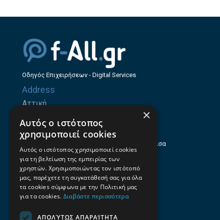
Οδηγός Επιχειρήσεων - Digital Services
Address
Αττική
×
Ζήνωνος Ελεάτου 8, 15123, Μαρούσι
Αυτός ο ιστότοπος
Θεσσαλία
χρησιμοποιεί cookies
Ηρώων Πολυτεχνείου 214 (1ος Όροφος), Λάρισα
Αυτός ο ιστότοπος χρησιμοποιεί cookies
για τη βελτίωση της εμπειρίας των
Επαγγελματικός οδηγός Λάρισας
χρηστών. Χρησιμοποιώντας τον ιστότοπό
Emails
μας, παρέχετε τη συγκατάθεσή σας για όλα
τα cookies σύμφωνα με την Πολιτική μας
info@f-all.gr
για τα cookies.
Διαβάστε περισσότερα
Contacts
ΑΠΟΛΎΤΩΣ ΑΠΑΡΑΊΤΗΤΑ