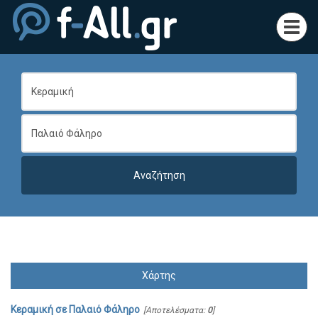
Toggl
navig
Χάρτης
Κεραμική
σε
Παλαιό Φάληρο
[Αποτελέσματα:
0
]