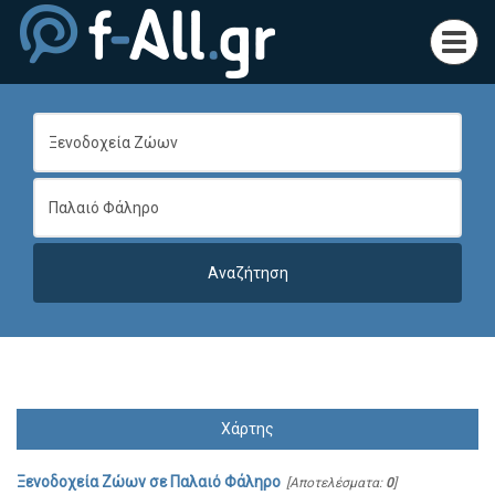
Toggl
navig
Χάρτης
Ξενοδοχεία Ζώων
σε
Παλαιό Φάληρο
[Αποτελέσματα:
0
]