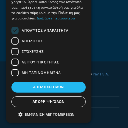
χρηστών. Χρησιμοποιώντας τον ιστότοπό
Emails
μας, παρέχετε τη συγκατάθεσή σας για όλα
τα cookies σύμφωνα με την Πολιτική μας
info@f-all.gr
για τα cookies.
Διαβάστε περισσότερα
Contacts
ΑΠΟΛΎΤΩΣ ΑΠΑΡΑΊΤΗΤΑ
+30 2106100088
ΑΠΌΔΟΣΗΣ
+30 2410533884
ΣΤΌΧΕΥΣΗΣ
ΛΕΙΤΟΥΡΓΙΚΌΤΗΤΑΣ
ΜΗ ΤΑΞΙΝΟΜΗΜΈΝΑ
© 2026 FINDALL. All rights reserved. Developed by
Pavla S.A.
ΑΠΟΔΟΧΉ ΌΛΩΝ
ΑΠΌΡΡΙΨΗ ΌΛΩΝ
ΕΜΦΆΝΙΣΗ ΛΕΠΤΟΜΕΡΕΙΏΝ