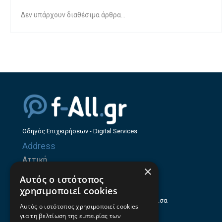
Δεν υπάρχουν διαθέσιμα άρθρα...
Οδηγός Επιχειρήσεων - Digital Services
Address
Αττική
×
Ζήνωνος Ελεάτου 8, 15123, Μαρούσι
Αυτός ο ιστότοπος
Θεσσαλία
χρησιμοποιεί cookies
Ηρώων Πολυτεχνείου 214 (1ος Όροφος), Λάρισα
Αυτός ο ιστότοπος χρησιμοποιεί cookies
για τη βελτίωση της εμπειρίας των
Επαγγελματικός οδηγός Λάρισας