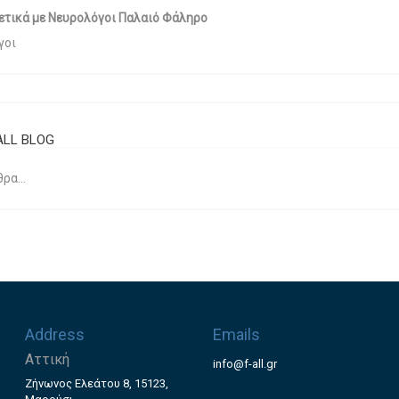
ετικά με Νευρολόγοι Παλαιό Φάληρο
γοι
ALL BLOG
ρα...
Address
Emails
Αττική
info@f-all.gr
Ζήνωνος Ελεάτου 8, 15123,