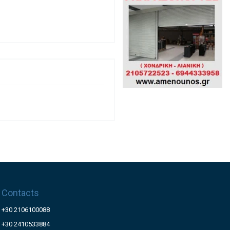
Contacts
+30 2106100088
+30 2410533884