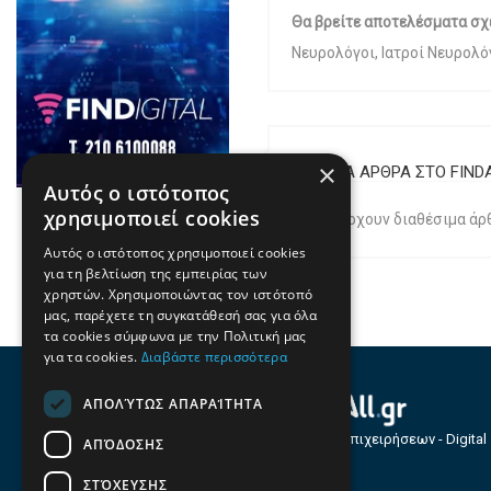
Θα βρείτε αποτελέσματα σχ
Νευρολόγοι, Ιατροί Νευρολό
×
ΣΧΕΤΙΚΑ ΑΡΘΡΑ ΣΤΟ FIND
Αυτός ο ιστότοπος
χρησιμοποιεί cookies
Δεν υπάρχουν διαθέσιμα άρθ
Αυτός ο ιστότοπος χρησιμοποιεί cookies
για τη βελτίωση της εμπειρίας των
χρηστών. Χρησιμοποιώντας τον ιστότοπό
μας, παρέχετε τη συγκατάθεσή σας για όλα
τα cookies σύμφωνα με την Πολιτική μας
για τα cookies.
Διαβάστε περισσότερα
ΑΠΟΛΎΤΩΣ ΑΠΑΡΑΊΤΗΤΑ
Οδηγός Επιχειρήσεων - Digital
ΑΠΌΔΟΣΗΣ
Services
ΣΤΌΧΕΥΣΗΣ