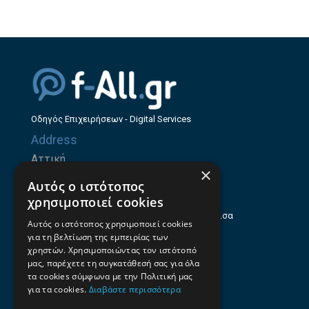
Οδηγός Επιχειρήσεων - Digital Services
Address
Αττική
×
Ζήνωνος Ελεάτου 8, 15123, Μαρούσι
Αυτός ο ιστότοπος
Θεσσαλία
χρησιμοποιεί cookies
Ηρώων Πολυτεχνείου 214 (1ος Όροφος), Λάρισα
Αυτός ο ιστότοπος χρησιμοποιεί cookies
για τη βελτίωση της εμπειρίας των
Επαγγελματικός οδηγός Λάρισας
χρηστών. Χρησιμοποιώντας τον ιστότοπό
Emails
μας, παρέχετε τη συγκατάθεσή σας για όλα
τα cookies σύμφωνα με την Πολιτική μας
info@f-all.gr
για τα cookies.
Διαβάστε περισσότερα
Contacts