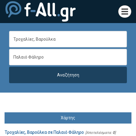
Toggl
navig
Χάρτης
Τροχαλίες, Βαρούλκα
σε
Παλαιό Φάληρο
[Αποτελέσματα:
0
]