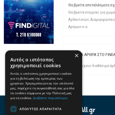
Θα βρείτε αποτελέσματα σχ
Θα βρείτε εταιρίες για χω
Αρδευτικών, Διαμορφώσεις 
Δρόμων κ.α.
×
ΣΧΕΤΙΚΑ ΑΡΘΡΑ ΣΤΟ FIND
Αυτός ο ιστότοπος
χρησιμοποιεί cookies
Δεν υπάρχουν διαθέσιμα άρθ
Αυτός ο ιστότοπος χρησιμοποιεί cookies
για τη βελτίωση της εμπειρίας των
χρηστών. Χρησιμοποιώντας τον ιστότοπό
μας, παρέχετε τη συγκατάθεσή σας για όλα
τα cookies σύμφωνα με την Πολιτική μας
για τα cookies.
Διαβάστε περισσότερα
ΑΠΟΛΎΤΩΣ ΑΠΑΡΑΊΤΗΤΑ