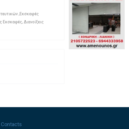
ετευτικών ,Εκσκαφές
ς Εκσκαφές, Διανοίξεις
Contacts