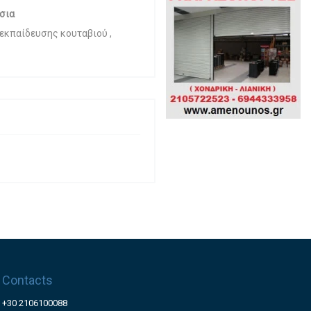
σια
εκπαίδευσης κουταβιού ,
Contacts
+30 2106100088