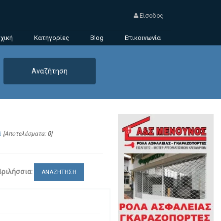
Είσοδος
χική
Κατηγορίες
Blog
Επικοινωνία
α
[Αποτελέσματα:
0
]
Βριλήσσια:
ΑΝΑΖΗΤΗΣΗ