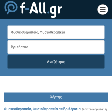
Toggl
navig
Χάρτης
Φυσικοθεραπεία, Φυσιοθεραπεία
σε
Βριλήσσια
[Αποτελέσματα:
2
]