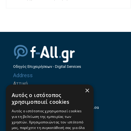
Οδηγός Επιχειρήσεων - Digital Services
Address
Αττική
×
Ζήνωνος Ελεάτου 8, 15123, Μαρούσι
Αυτός ο ιστότοπος
Θεσσαλία
χρησιμοποιεί cookies
Ηρώων Πολυτεχνείου 214 (1ος Όροφος), Λάρισα
Αυτός ο ιστότοπος χρησιμοποιεί cookies
για τη βελτίωση της εμπειρίας των
Επαγγελματικός οδηγός Λάρισας
χρηστών. Χρησιμοποιώντας τον ιστότοπό
Emails
μας, παρέχετε τη συγκατάθεσή σας για όλα