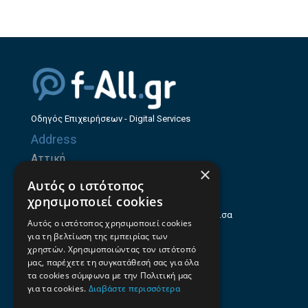
Οδηγός Επιχειρήσεων - Digital Services
Address
Αττική
×
Ζήνωνος Ελεάτου 8, 15123, Μαρούσι
Αυτός ο ιστότοπος
Θεσσαλία
χρησιμοποιεί cookies
Ηρώων Πολυτεχνείου 214 (1ος Όροφος), Λάρισα
Αυτός ο ιστότοπος χρησιμοποιεί cookies
για τη βελτίωση της εμπειρίας των
Επαγγελματικός οδηγός Λάρισας
χρηστών. Χρησιμοποιώντας τον ιστότοπό
Emails
μας, παρέχετε τη συγκατάθεσή σας για όλα
τα cookies σύμφωνα με την Πολιτική μας
info@f-all.gr
για τα cookies.
Διαβάστε περισσότερα
Contacts