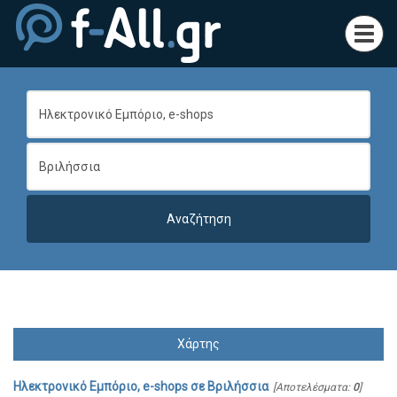
Toggl
navig
Χάρτης
Ηλεκτρονικό Εμπόριο, e-shops
σε
Βριλήσσια
[Αποτελέσματα:
0
]