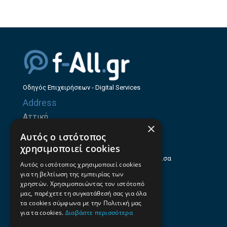
Οδηγός Επιχειρήσεων - Digital Services
Address
Αττική
×
Ζήνωνος Ελεάτου 8, 15123, Μαρούσι
Αυτός ο ιστότοπος
Θεσσαλία
χρησιμοποιεί cookies
Ηρώων Πολυτεχνείου 214 (1ος Όροφος), Λάρισα
Αυτός ο ιστότοπος χρησιμοποιεί cookies
για τη βελτίωση της εμπειρίας των
Επαγγελματικός οδηγός Λάρισας
χρηστών. Χρησιμοποιώντας τον ιστότοπό
Emails
μας, παρέχετε τη συγκατάθεσή σας για όλα
τα cookies σύμφωνα με την Πολιτική μας
info@f-all.gr
για τα cookies.
Διαβάστε περισσότερα
Contacts