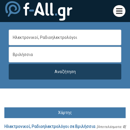
Toggl
navig
Χάρτης
Ηλεκτρονικοί, Ραδιοηλεκτρολόγοι
σε
Βριλήσσια
[Αποτελέσματα:
0
]