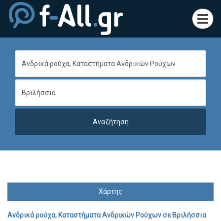
Toggl
navig
Χάρτης
Ανδρικά ρούχα, Καταστήματα Ανδρικών Ρούχων
σε
Βριλήσσια