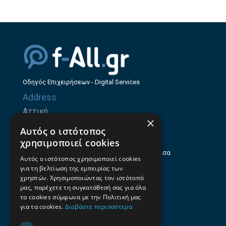
Οδηγός Επιχειρήσεων - Digital Services
Address
Αττική
×
Ζήνωνος Ελεάτου 8, 15123, Μαρούσι
Αυτός ο ιστότοπος
Θεσσαλία
χρησιμοποιεί cookies
Ηρώων Πολυτεχνείου 214 (1ος Όροφος), Λάρισα
Αυτός ο ιστότοπος χρησιμοποιεί cookies
για τη βελτίωση της εμπειρίας των
Επαγγελματικός οδηγός Λάρισας
χρηστών. Χρησιμοποιώντας τον ιστότοπό
Emails
μας, παρέχετε τη συγκατάθεσή σας για όλα
τα cookies σύμφωνα με την Πολιτική μας
info@f-all.gr
για τα cookies.
Διαβάστε περισσότερα
Contacts