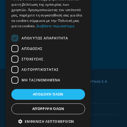
για τη βελτίωση της εμπειρίας των
Επαγγελματικός οδηγός Λάρισας
χρηστών. Χρησιμοποιώντας τον ιστότοπό
Emails
μας, παρέχετε τη συγκατάθεσή σας για όλα
τα cookies σύμφωνα με την Πολιτική μας
info@f-all.gr
για τα cookies.
Διαβάστε περισσότερα
Contacts
ΑΠΟΛΎΤΩΣ ΑΠΑΡΑΊΤΗΤΑ
+30 2106100088
ΑΠΌΔΟΣΗΣ
+30 2410533884
ΣΤΌΧΕΥΣΗΣ
ΛΕΙΤΟΥΡΓΙΚΌΤΗΤΑΣ
ΜΗ ΤΑΞΙΝΟΜΗΜΈΝΑ
© 2026 FINDALL. All rights reserved. Developed by
Pavla S.A.
ΑΠΟΔΟΧΉ ΌΛΩΝ
ΑΠΌΡΡΙΨΗ ΌΛΩΝ
ΕΜΦΆΝΙΣΗ ΛΕΠΤΟΜΕΡΕΙΏΝ