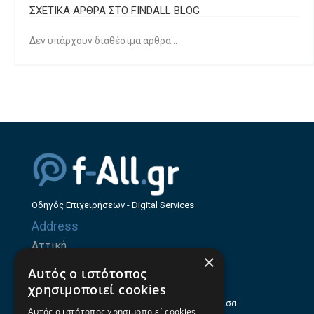
ΣΧΕΤΙΚΑ ΑΡΘΡΑ ΣΤΟ FINDALL BLOG
Δεν υπάρχουν διαθέσιμα άρθρα...
Οδηγός Επιχειρήσεων - Digital Services
Address
Αττική
×
Ζήνωνος Ελεάτου 8, 15123, Μαρούσι
Αυτός ο ιστότοπος
Θεσσαλία
χρησιμοποιεί cookies
Ηρώων Πολυτεχνείου 214 (1ος Όροφος), Λάρισα
Αυτός ο ιστότοπος χρησιμοποιεί cookies