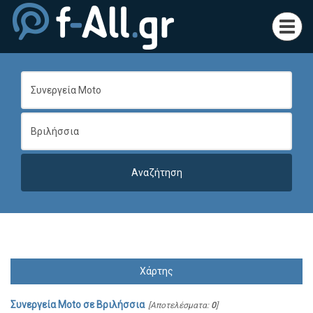
Toggl
navig
Χάρτης
Συνεργεία Moto
σε
Βριλήσσια
[Αποτελέσματα:
0
]