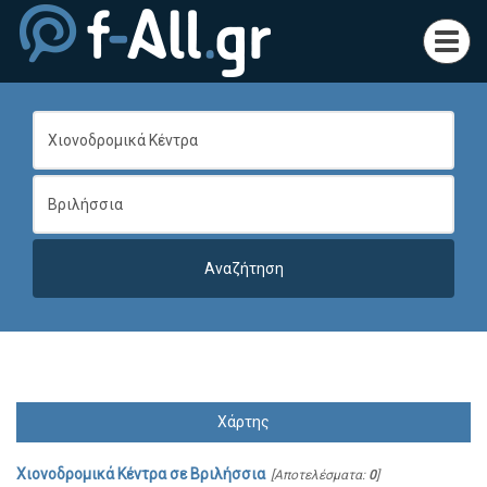
Toggl
navig
Χάρτης
Χιονοδρομικά Κέντρα
σε
Βριλήσσια
[Αποτελέσματα:
0
]