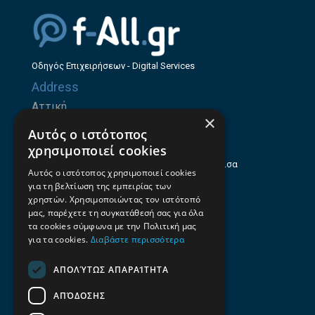
Οδηγός Επιχειρήσεων - Digital Services
Address
Αττική
×
Ζήνωνος Ελεάτου 8, 15123, Μαρούσι
Αυτός ο ιστότοπος
Θεσσαλία
χρησιμοποιεί cookies
Ηρώων Πολυτεχνείου 214 (1ος Όροφος), Λάρισα
Αυτός ο ιστότοπος χρησιμοποιεί cookies
για τη βελτίωση της εμπειρίας των
Επαγγελματικός οδηγός Λάρισας
χρηστών. Χρησιμοποιώντας τον ιστότοπό
Emails
μας, παρέχετε τη συγκατάθεσή σας για όλα
τα cookies σύμφωνα με την Πολιτική μας
info@f-all.gr
για τα cookies.
Διαβάστε περισσότερα
Contacts
ΑΠΟΛΎΤΩΣ ΑΠΑΡΑΊΤΗΤΑ
+30 2106100088
ΑΠΌΔΟΣΗΣ
+30 2410533884