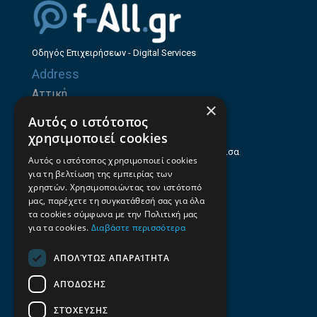
Οδηγός Επιχειρήσεων - Digital Services
Address
Αττική
×
Ζήνωνος Ελεάτου 8, 15123, Μαρούσι
Αυτός ο ιστότοπος
Θεσσαλία
χρησιμοποιεί cookies
Ηρώων Πολυτεχνείου 214 (1ος Όροφος), Λάρισα
Αυτός ο ιστότοπος χρησιμοποιεί cookies
για τη βελτίωση της εμπειρίας των
Επαγγελματικός οδηγός Λάρισας
χρηστών. Χρησιμοποιώντας τον ιστότοπό
Emails
μας, παρέχετε τη συγκατάθεσή σας για όλα
τα cookies σύμφωνα με την Πολιτική μας
info@f-all.gr
για τα cookies.
Διαβάστε περισσότερα
Contacts
ΑΠΟΛΎΤΩΣ ΑΠΑΡΑΊΤΗΤΑ
+30 2106100088
ΑΠΌΔΟΣΗΣ
+30 2410533884
ΣΤΌΧΕΥΣΗΣ