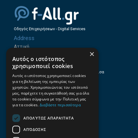
Οδηγός Επιχειρήσεων - Digital Services
Address
Αττική
×
Ζήνωνος Ελεάτου 8, 15123, Μαρούσι
Αυτός ο ιστότοπος
Θεσσαλία
χρησιμοποιεί cookies
Ηρώων Πολυτεχνείου 214 (1ος Όροφος), Λάρισα
Αυτός ο ιστότοπος χρησιμοποιεί cookies
για τη βελτίωση της εμπειρίας των
Επαγγελματικός οδηγός Λάρισας
χρηστών. Χρησιμοποιώντας τον ιστότοπό
Emails
μας, παρέχετε τη συγκατάθεσή σας για όλα
τα cookies σύμφωνα με την Πολιτική μας
info@f-all.gr
για τα cookies.
Διαβάστε περισσότερα
Contacts
ΑΠΟΛΎΤΩΣ ΑΠΑΡΑΊΤΗΤΑ
+30 2106100088
ΑΠΌΔΟΣΗΣ
+30 2410533884