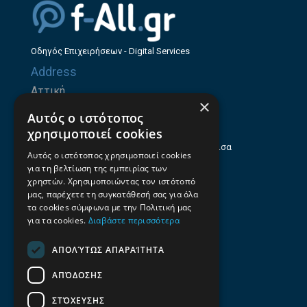
Οδηγός Επιχειρήσεων - Digital Services
Address
Αττική
×
Ζήνωνος Ελεάτου 8, 15123, Μαρούσι
Αυτός ο ιστότοπος
Θεσσαλία
χρησιμοποιεί cookies
Ηρώων Πολυτεχνείου 214 (1ος Όροφος), Λάρισα
Αυτός ο ιστότοπος χρησιμοποιεί cookies
για τη βελτίωση της εμπειρίας των
Επαγγελματικός οδηγός Λάρισας
χρηστών. Χρησιμοποιώντας τον ιστότοπό
Emails
μας, παρέχετε τη συγκατάθεσή σας για όλα
τα cookies σύμφωνα με την Πολιτική μας
info@f-all.gr
για τα cookies.
Διαβάστε περισσότερα
Contacts
ΑΠΟΛΎΤΩΣ ΑΠΑΡΑΊΤΗΤΑ
+30 2106100088
ΑΠΌΔΟΣΗΣ
+30 2410533884
ΣΤΌΧΕΥΣΗΣ