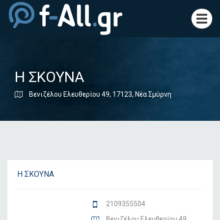
Toggl
navig
Η ΣΚΟΥΝΑ
Βενιζέλου Ελευθερίου 49, 17123, Νέα Σμύρνη
Η ΣΚΟΥΝΑ
2109355504
Βενιζέλου Ελευθερίου 49