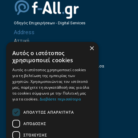
Οδηγός Επιχειρήσεων - Digital Services
Address
Αττική
×
Ζήνωνος Ελεάτου 8, 15123, Μαρούσι
Αυτός ο ιστότοπος
Θεσσαλία
χρησιμοποιεί cookies
Ηρώων Πολυτεχνείου 214 (1ος Όροφος), Λάρισα
Αυτός ο ιστότοπος χρησιμοποιεί cookies
για τη βελτίωση της εμπειρίας των
Επαγγελματικός οδηγός Λάρισας
χρηστών. Χρησιμοποιώντας τον ιστότοπό
Emails
μας, παρέχετε τη συγκατάθεσή σας για όλα
τα cookies σύμφωνα με την Πολιτική μας
info@f-all.gr
για τα cookies.
Διαβάστε περισσότερα
Contacts
ΑΠΟΛΎΤΩΣ ΑΠΑΡΑΊΤΗΤΑ
+30 2106100088
ΑΠΌΔΟΣΗΣ
+30 2410533884
ΣΤΌΧΕΥΣΗΣ