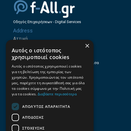
Οδηγός Επιχειρήσεων - Digital Services
Address
Αττική
×
Ζήνωνος Ελεάτου 8, 15123, Μαρούσι
Αυτός ο ιστότοπος
Θεσσαλία
χρησιμοποιεί cookies
Ηρώων Πολυτεχνείου 214 (1ος Όροφος), Λάρισα
Αυτός ο ιστότοπος χρησιμοποιεί cookies
για τη βελτίωση της εμπειρίας των
Επαγγελματικός οδηγός Λάρισας
χρηστών. Χρησιμοποιώντας τον ιστότοπό
Emails
μας, παρέχετε τη συγκατάθεσή σας για όλα
τα cookies σύμφωνα με την Πολιτική μας
info@f-all.gr
για τα cookies.
Διαβάστε περισσότερα
Contacts
ΑΠΟΛΎΤΩΣ ΑΠΑΡΑΊΤΗΤΑ
+30 2106100088
ΑΠΌΔΟΣΗΣ
+30 2410533884
ΣΤΌΧΕΥΣΗΣ