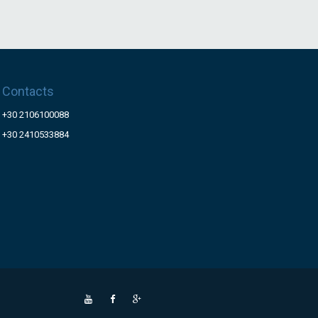
Contacts
+30 2106100088
+30 2410533884