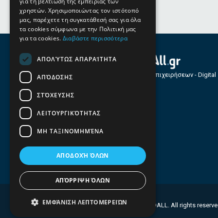
για τη βελτίωση της εμπειρίας των
χρηστών. Χρησιμοποιώντας τον ιστότοπό
μας, παρέχετε τη συγκατάθεσή σας για όλα
τα cookies σύμφωνα με την Πολιτική μας
για τα cookies.
Διαβάστε περισσότερα
ΑΠΟΛΎΤΩΣ ΑΠΑΡΑΊΤΗΤΑ
Οδηγός Επιχειρήσεων - Digital
ΑΠΌΔΟΣΗΣ
Services
ΣΤΌΧΕΥΣΗΣ
ΛΕΙΤΟΥΡΓΙΚΌΤΗΤΑΣ
ΜΗ ΤΑΞΙΝΟΜΗΜΈΝΑ
ΑΠΟΔΟΧΉ ΌΛΩΝ
ΑΠΌΡΡΙΨΗ ΌΛΩΝ
ΕΜΦΆΝΙΣΗ ΛΕΠΤΟΜΕΡΕΙΏΝ
© 2026 FINDALL. All rights reserv