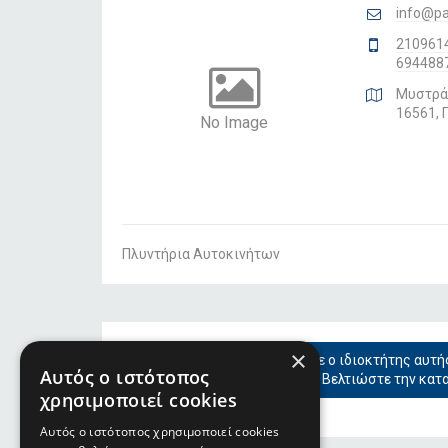
info@pa
210961
694488
Μυστρά
16561, 
No Image
Πλυντήρια Αυτοκινήτων
×
Είστε ο ιδιοκτήτης αυτή
Αυτός ο ιστότοπος
Βελτιώστε την κατ
χρησιμοποιεί cookies
Αυτός ο ιστότοπος χρησιμοποιεί cookies