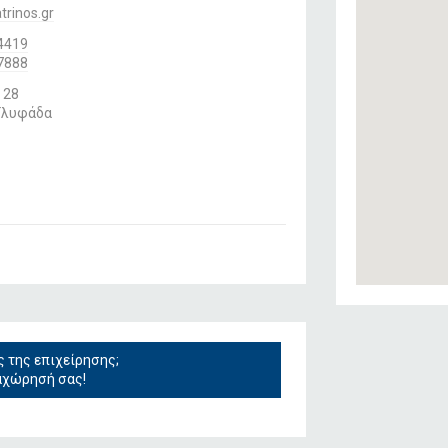
trinos.gr
4419
7888
 28
Γλυφάδα
ς της επιχείρησης;
αχώρησή σας!