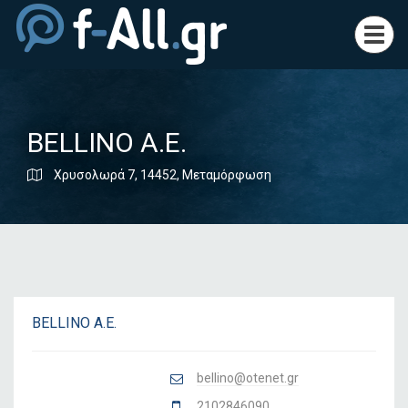
Toggl
navig
BELLINO A.E.
Χρυσολωρά 7, 14452, Μεταμόρφωση
BELLINO A.E.
bellino@otenet.gr
2102846090