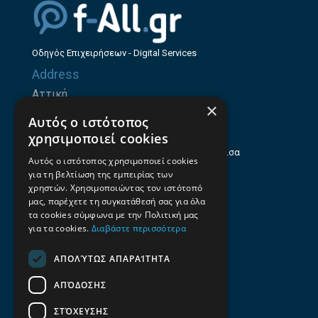
Οδηγός Επιχειρήσεων - Digital Services
Address
Αττική
×
Ζήνωνος Ελεάτου 8, 15123, Μαρούσι
Αυτός ο ιστότοπος
Θεσσαλία
χρησιμοποιεί cookies
Ηρώων Πολυτεχνείου 214 (1ος Όροφος), Λάρισα
Αυτός ο ιστότοπος χρησιμοποιεί cookies
για τη βελτίωση της εμπειρίας των
Επαγγελματικός οδηγός Λάρισας
χρηστών. Χρησιμοποιώντας τον ιστότοπό
Emails
μας, παρέχετε τη συγκατάθεσή σας για όλα
τα cookies σύμφωνα με την Πολιτική μας
info@f-all.gr
για τα cookies.
Διαβάστε περισσότερα
Contacts
ΑΠΟΛΎΤΩΣ ΑΠΑΡΑΊΤΗΤΑ
+30 2106100088
ΑΠΌΔΟΣΗΣ
+30 2410533884
ΣΤΌΧΕΥΣΗΣ