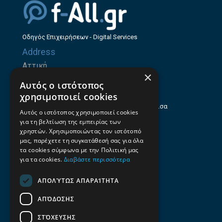
Οδηγός Επιχειρήσεων - Digital Services
Address
Αττική
×
Ζήνωνος Ελεάτου 8, 15123, Μαρούσι
Αυτός ο ιστότοπος
Θεσσαλία
χρησιμοποιεί cookies
Ηρώων Πολυτεχνείου 214 (1ος Όροφος), Λάρισα
Αυτός ο ιστότοπος χρησιμοποιεί cookies
για τη βελτίωση της εμπειρίας των
Επαγγελματικός οδηγός Λάρισας
χρηστών. Χρησιμοποιώντας τον ιστότοπό
Emails
μας, παρέχετε τη συγκατάθεσή σας για όλα
τα cookies σύμφωνα με την Πολιτική μας
info@f-all.gr
για τα cookies.
Διαβάστε περισσότερα
Contacts
ΑΠΟΛΎΤΩΣ ΑΠΑΡΑΊΤΗΤΑ
+30 2106100088
ΑΠΌΔΟΣΗΣ
+30 2410533884
ΣΤΌΧΕΥΣΗΣ