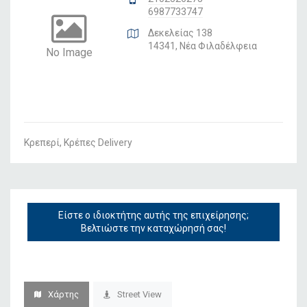
6987733747
Δεκελείας 138
14341, Νέα Φιλαδέλφεια
No Image
Κρεπερί, Κρέπες Delivery
Είστε ο ιδιοκτήτης αυτής της επιχείρησης;
Βελτιώστε την καταχώρησή σας!
Χάρτης
Street View