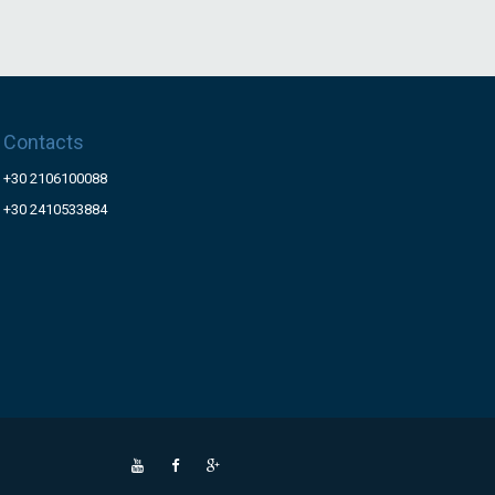
Contacts
+30 2106100088
+30 2410533884