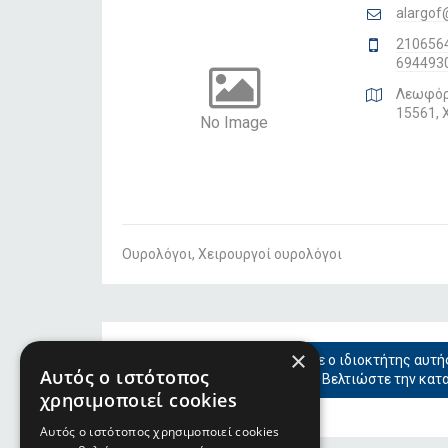
alargof
210656
694493
Λεωφόρ
15561, 
No Image
Ουρολόγοι, Χειρουργοί ουρολόγοι
×
Είστε ο ιδιοκτήτης αυτή
Αυτός ο ιστότοπος
Βελτιώστε την κατ
χρησιμοποιεί cookies
Αυτός ο ιστότοπος χρησιμοποιεί cookies