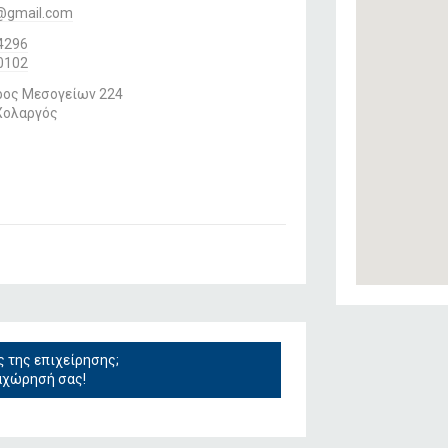
@gmail.com
4296
0102
ος Μεσογείων 224
Χολαργός
ς της επιχείρησης;
αχώρησή σας!