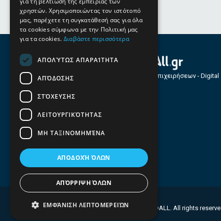
για τη βελτίωση της εμπειρίας των
χρηστών. Χρησιμοποιώντας τον ιστότοπό
μας, παρέχετε τη συγκατάθεσή σας για όλα
τα cookies σύμφωνα με την Πολιτική μας
για τα cookies.
Διαβάστε περισσότερα
ΑΠΟΛΎΤΩΣ ΑΠΑΡΑΊΤΗΤΑ
Οδηγός Επιχειρήσεων - Digital
ΑΠΌΔΟΣΗΣ
Services
ΣΤΌΧΕΥΣΗΣ
ΛΕΙΤΟΥΡΓΙΚΌΤΗΤΑΣ
ΜΗ ΤΑΞΙΝΟΜΗΜΈΝΑ
ΑΠΟΔΟΧΉ ΌΛΩΝ
ΑΠΌΡΡΙΨΗ ΌΛΩΝ
ΕΜΦΆΝΙΣΗ ΛΕΠΤΟΜΕΡΕΙΏΝ
© 2026 FINDALL. All rights reserv