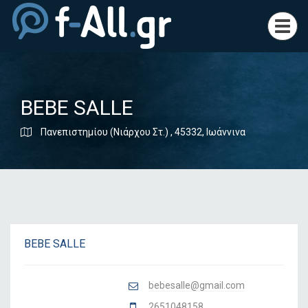
Toggl
navig
BEBE SALLE
Πανεπιστημίου (Νιάρχου Στ.) , 45332, Ιωάννινα
BEBE SALLE
bebesalle@gmail.com
2651048158