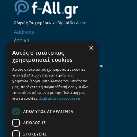
Οδηγός Επιχειρήσεων - Digital Services
Address
Αττική
×
Ζήνωνος Ελεάτου 8, 15123, Μαρούσι
Αυτός ο ιστότοπος
Θεσσαλία
χρησιμοποιεί cookies
Ηρώων Πολυτεχνείου 214 (1ος Όροφος), Λάρισα
Αυτός ο ιστότοπος χρησιμοποιεί cookies
για τη βελτίωση της εμπειρίας των
Επαγγελματικός οδηγός Λάρισας
χρηστών. Χρησιμοποιώντας τον ιστότοπό
Emails
μας, παρέχετε τη συγκατάθεσή σας για όλα
τα cookies σύμφωνα με την Πολιτική μας
info@f-all.gr
για τα cookies.
Διαβάστε περισσότερα
Contacts
ΑΠΟΛΎΤΩΣ ΑΠΑΡΑΊΤΗΤΑ
+30 2106100088
ΑΠΌΔΟΣΗΣ
+30 2410533884
ΣΤΌΧΕΥΣΗΣ