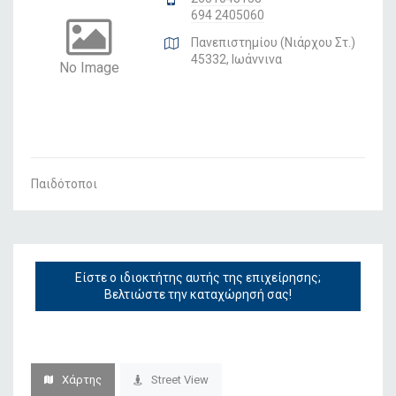
694 2405060
Πανεπιστημίου (Νιάρχου Στ.)
45332, Ιωάννινα
No Image
Παιδότοποι
Είστε ο ιδιοκτήτης αυτής της επιχείρησης;
Βελτιώστε την καταχώρησή σας!
Χάρτης
Street View