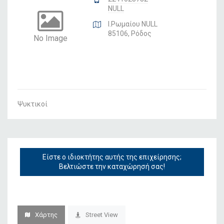
NULL
Ι.Ρωμαίου NULL
85106, Ρόδος
No Image
Ψυκτικοί
Είστε ο ιδιοκτήτης αυτής της επιχείρησης;
Βελτιώστε την καταχώρησή σας!
Χάρτης
Street View