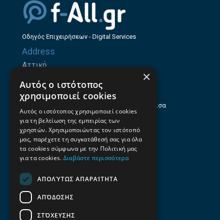
Οδηγός Επιχειρήσεων - Digital Services
Address
Αττική
×
Ζήνωνος Ελεάτου 8, 15123, Μαρούσι
Αυτός ο ιστότοπος
Θεσσαλία
χρησιμοποιεί cookies
Ηρώων Πολυτεχνείου 214 (1ος Όροφος), Λάρισα
Αυτός ο ιστότοπος χρησιμοποιεί cookies
για τη βελτίωση της εμπειρίας των
Επαγγελματικός οδηγός Λάρισας
χρηστών. Χρησιμοποιώντας τον ιστότοπό
Emails
μας, παρέχετε τη συγκατάθεσή σας για όλα
τα cookies σύμφωνα με την Πολιτική μας
info@f-all.gr
για τα cookies.
Διαβάστε περισσότερα
Contacts
ΑΠΟΛΎΤΩΣ ΑΠΑΡΑΊΤΗΤΑ
+30 2106100088
ΑΠΌΔΟΣΗΣ
+30 2410533884
ΣΤΌΧΕΥΣΗΣ