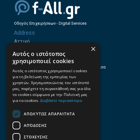
Οδηγός Επιχειρήσεων - Digital Services
Address
Αττική
×
Ζήνωνος Ελεάτου 8, 15123, Μαρούσι
Αυτός ο ιστότοπος
Θεσσαλία
χρησιμοποιεί cookies
Ηρώων Πολυτεχνείου 214 (1ος Όροφος), Λάρισα
Αυτός ο ιστότοπος χρησιμοποιεί cookies
για τη βελτίωση της εμπειρίας των
Επαγγελματικός οδηγός Λάρισας
χρηστών. Χρησιμοποιώντας τον ιστότοπό
Emails
μας, παρέχετε τη συγκατάθεσή σας για όλα
τα cookies σύμφωνα με την Πολιτική μας
info@f-all.gr
για τα cookies.
Διαβάστε περισσότερα
Contacts
ΑΠΟΛΎΤΩΣ ΑΠΑΡΑΊΤΗΤΑ
+30 2106100088
ΑΠΌΔΟΣΗΣ
+30 2410533884
ΣΤΌΧΕΥΣΗΣ