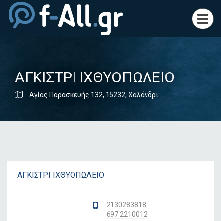
Toggl
navig
ΑΓΚΙΣΤΡΙ ΙΧΘΥΟΠΩΛΕΙΟ
Αγίας Παρασκευής 132, 15232, Χαλάνδρι
ΑΓΚΙΣΤΡΙ ΙΧΘΥΟΠΩΛΕΙΟ
2130283818
697 2210012