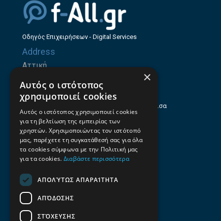
Οδηγός Επιχειρήσεων - Digital Services
Address
Αττική
×
Ζήνωνος Ελεάτου 8, 15123, Μαρούσι
Αυτός ο ιστότοπος
Θεσσαλία
χρησιμοποιεί cookies
Ηρώων Πολυτεχνείου 214 (1ος Όροφος), Λάρισα
Αυτός ο ιστότοπος χρησιμοποιεί cookies
για τη βελτίωση της εμπειρίας των
Επαγγελματικός οδηγός Λάρισας
χρηστών. Χρησιμοποιώντας τον ιστότοπό
Emails
μας, παρέχετε τη συγκατάθεσή σας για όλα
τα cookies σύμφωνα με την Πολιτική μας
info@f-all.gr
για τα cookies.
Διαβάστε περισσότερα
Contacts
ΑΠΟΛΎΤΩΣ ΑΠΑΡΑΊΤΗΤΑ
+30 2106100088
ΑΠΌΔΟΣΗΣ
+30 2410533884
ΣΤΌΧΕΥΣΗΣ