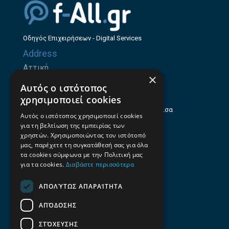
Οδηγός Επιχειρήσεων - Digital Services
Address
Αττική
×
Ζήνωνος Ελεάτου 8, 15123, Μαρούσι
Αυτός ο ιστότοπος
Θεσσαλία
χρησιμοποιεί cookies
Ηρώων Πολυτεχνείου 214 (1ος Όροφος), Λάρισα
Αυτός ο ιστότοπος χρησιμοποιεί cookies
για τη βελτίωση της εμπειρίας των
Επαγγελματικός οδηγός Λάρισας
χρηστών. Χρησιμοποιώντας τον ιστότοπό
Emails
μας, παρέχετε τη συγκατάθεσή σας για όλα
τα cookies σύμφωνα με την Πολιτική μας
info@f-all.gr
για τα cookies.
Διαβάστε περισσότερα
Contacts
ΑΠΟΛΎΤΩΣ ΑΠΑΡΑΊΤΗΤΑ
+30 2106100088
ΑΠΌΔΟΣΗΣ
+30 2410533884
ΣΤΌΧΕΥΣΗΣ