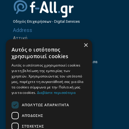
Οδηγός Επιχειρήσεων - Digital Services
Address
Αττική
×
Ζήνωνος Ελεάτου 8, 15123, Μαρούσι
Αυτός ο ιστότοπος
Θεσσαλία
χρησιμοποιεί cookies
Ηρώων Πολυτεχνείου 214 (1ος Όροφος), Λάρισα
Αυτός ο ιστότοπος χρησιμοποιεί cookies
για τη βελτίωση της εμπειρίας των
Επαγγελματικός οδηγός Λάρισας
χρηστών. Χρησιμοποιώντας τον ιστότοπό
Emails
μας, παρέχετε τη συγκατάθεσή σας για όλα
τα cookies σύμφωνα με την Πολιτική μας
info@f-all.gr
για τα cookies.
Διαβάστε περισσότερα
Contacts
ΑΠΟΛΎΤΩΣ ΑΠΑΡΑΊΤΗΤΑ
+30 2106100088
ΑΠΌΔΟΣΗΣ
+30 2410533884
ΣΤΌΧΕΥΣΗΣ