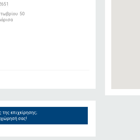
2651
κτωβρίου 50
Λάρισα
ς της επιχείρησης;
αχώρησή σας!