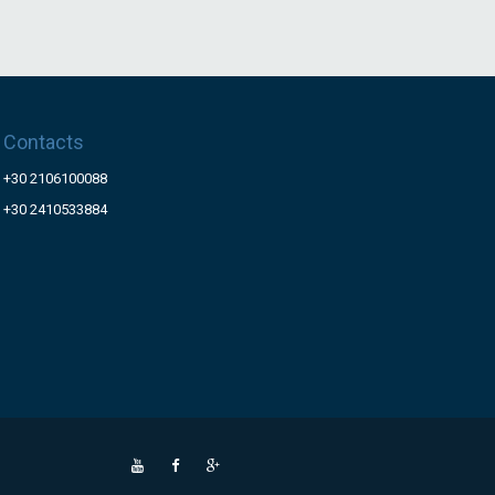
Contacts
+30 2106100088
+30 2410533884