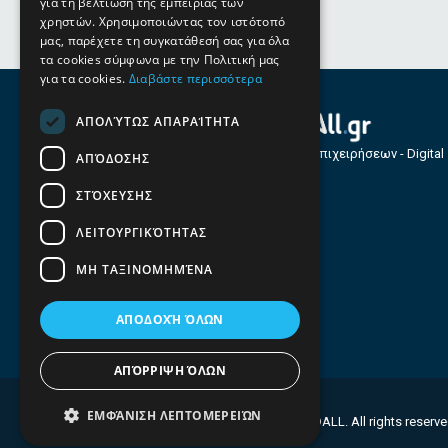
για τη βελτίωση της εμπειρίας των
χρηστών. Χρησιμοποιώντας τον ιστότοπό
μας, παρέχετε τη συγκατάθεσή σας για όλα
τα cookies σύμφωνα με την Πολιτική μας
για τα cookies.
Διαβάστε περισσότερα
ΑΠΟΛΎΤΩΣ ΑΠΑΡΑΊΤΗΤΑ
Οδηγός Επιχειρήσεων - Digital
ΑΠΌΔΟΣΗΣ
Services
ΣΤΌΧΕΥΣΗΣ
ΛΕΙΤΟΥΡΓΙΚΌΤΗΤΑΣ
ΜΗ ΤΑΞΙΝΟΜΗΜΈΝΑ
ΑΠΟΔΟΧΉ ΌΛΩΝ
ΑΠΌΡΡΙΨΗ ΌΛΩΝ
ΕΜΦΆΝΙΣΗ ΛΕΠΤΟΜΕΡΕΙΏΝ
© 2026 FINDALL. All rights reserv